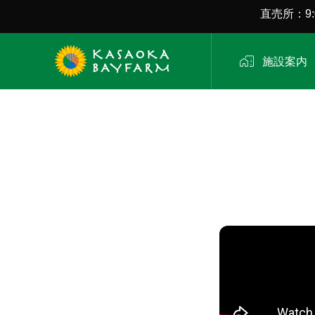
直売所：9:0

施設案内