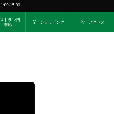
00-15:00
ストラン四


ショッピング
アクセス
季彩