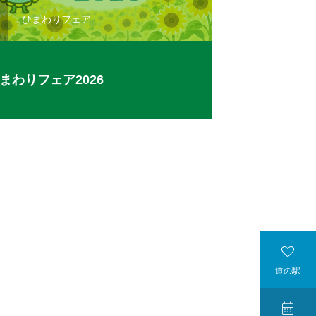

ひまわりフェア
ひまわり
まわりフェア2026
ひまわりフェア

道の駅
